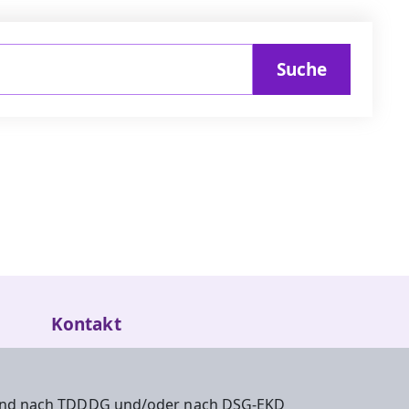
Suche
Kontakt
Bei Fragen zum Webbaukasten helfen wir
Ihnen gerne persönlich weiter!
 sind nach TDDDG und/oder nach DSG-EKD