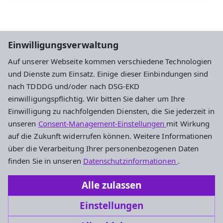
Einwilligungsverwaltung
Auf unserer Webseite kommen verschiedene Technologien
und Dienste zum Einsatz. Einige dieser Einbindungen sind
Datenschutz
Impressum
Kontakt
nach TDDDG und/oder nach DSG-EKD
Cookie-Einstellungen
einwilligungspflichtig. Wir bitten Sie daher um Ihre
Einwilligung zu nachfolgenden Diensten, die Sie jederzeit in
unseren
Consent-Management-Einstellungen
mit Wirkung
Kontakt
auf die Zukunft widerrufen können. Weitere Informationen
über die Verarbeitung Ihrer personenbezogenen Daten
Bei Fragen zum Webbaukasten helfen wir Ihnen gerne
finden Sie in unseren
Datenschutzinformationen
.
persönlich weiter!
Alle zulassen
Tel.: +49 (0)69 58098-623
Einstellungen
mailto:mail@medienhaus.support